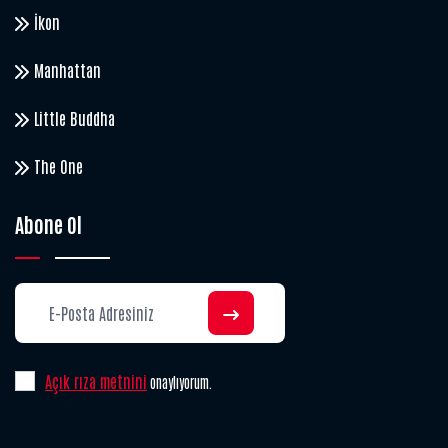
İkon
Manhattan
Little Buddha
The One
Abone Ol
Açık rıza metnini
onaylıyorum.