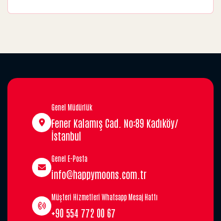
Genel Müdürlük
Fener Kalamış Cad. No:89 Kadıköy/
İstanbul
Genel E-Posta
info@happymoons.com.tr
Müşteri Hizmetleri Whatsapp Mesaj Hattı
+90 554 772 00 67