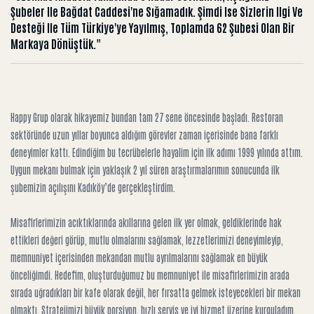
Şubeler Ile Bağdat Caddesi'ne Sığamadık. Şimdi Ise Sizlerin Ilgi Ve
Desteği Ile Tüm Türkiye'ye Yayılmış, Toplamda 62 Şubesi Olan Bir
Markaya Dönüştük."
Happy Grup olarak hikayemiz bundan tam 27 sene öncesinde başladı. Restoran
sektöründe uzun yıllar boyunca aldığım görevler zaman içerisinde bana farklı
deneyimler kattı. Edindiğim bu tecrübelerle hayalim için ilk adımı 1999 yılında attım.
Uygun mekanı bulmak için yaklaşık 2 yıl süren araştırmalarımın sonucunda ilk
şubemizin açılışını Kadıköy’de gerçekleştirdim.
Misafirlerimizin acıktıklarında akıllarına gelen ilk yer olmak, geldiklerinde hak
ettikleri değeri görüp, mutlu olmalarını sağlamak, lezzetlerimizi deneyimleyip,
memnuniyet içerisinden mekandan mutlu ayrılmalarını sağlamak en büyük
önceliğimdi. Hedefim, oluşturduğumuz bu memnuniyet ile misafirlerimizin arada
sırada uğradıkları bir kafe olarak değil, her fırsatta gelmek isteyecekleri bir mekan
olmaktı. Stratejimizi büyük porsiyon, hızlı servis ve iyi hizmet üzerine kurguladım.