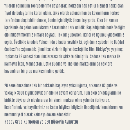
Yıllardır edindiğim tecrübelerime dayanarak, herkesin hak ettiği hizmeti hakkı olan
fiyat ile buluşturma kararı aldım. Lüks olarak adlandırılan bu kavramların herkes
tarafından ulaşılabilir olması, benim için büyük önem taşıyordu. Kısa bir zaman
içerisinde de gelen konuklarımız tarafından fark edildik. Başladığımda hedeflediğim
gibi müdavimlerimiz olmaya başladı. Tek bir şubeyken, ikinci ve üçüncü şubelerimiz
açıldı. Özellikle Anadolu Yakası’nda o kadar sevildik ki, açtığımız şubeler ile Bağdat
Caddesi’ne sığamadık. Şimdi ise sizlerin ilgi ve desteği ile tüm Türkiye’ye yayılmış,
toplamda 62 şubesi olan uluslararası bir şirkete dönüştük. Sadece tek marka ile
kalmayıp İkon, Manhattan, Little Buddha ve The One markalarını da sektöre
kazandıran bir grup markası haline geldik.
26 sene öncesinde tek bir noktada başlayan yolculuğuma, arkamda 62 şube ve
yaklaşık 3000 kişilik büyük bir aile ile devam ediyorum. Tüm ekip arkadaşlarım ile
birlikte büyüyerek uluslararası bir zincir markası olma yolunda ilerliyoruz.
Hedeflerimiz ve hayallerimiz ne kadar büyürse büyüsün önceliğimiz konuklarımızın
memnuniyeti olarak kalmaya devam edecektir.
Happy Grup Kurucusu ve CEO
Hüseyin Aymutlu