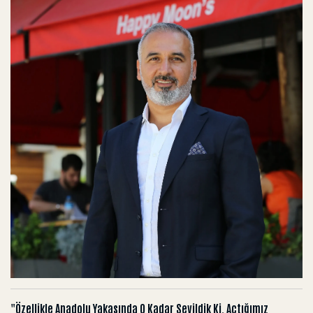
"Özellikle Anadolu Yakasında O Kadar Sevildik Ki, Açtığımız