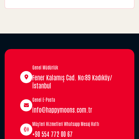
Genel Müdürlük
Fener Kalamış Cad. No:89 Kadıköy/
İstanbul
Genel E-Posta
info@happymoons.com.tr
Müşteri Hizmetleri Whatsapp Mesaj Hattı
+90 554 772 00 67