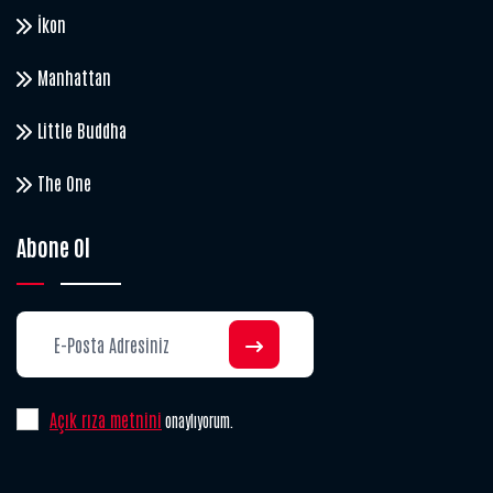
İkon
Manhattan
Little Buddha
The One
Abone Ol
Açık rıza metnini
onaylıyorum.