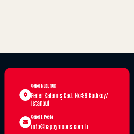
Genel Müdürlük
Fener Kalamış Cad. No:89 Kadıköy/
İstanbul
Genel E-Posta
info@happymoons.com.tr