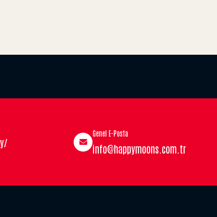
Genel E-Posta
y/
info@happymoons.com.tr