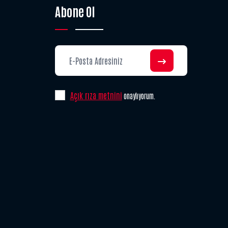
Abone Ol
Açık rıza metnini
onaylıyorum.