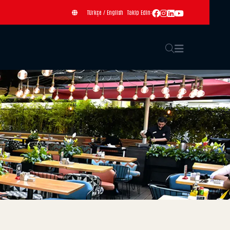
Türkçe
/
English
Takip Edin: