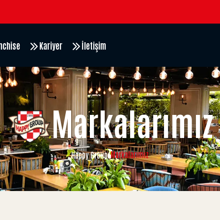
nchise
Kariyer
İletişim
Markalarımız
Markalarımız
Happy Group
/