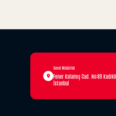
Genel Müdürlük
Fener Kalamış Cad. No:89 Kadıkö
İstanbul