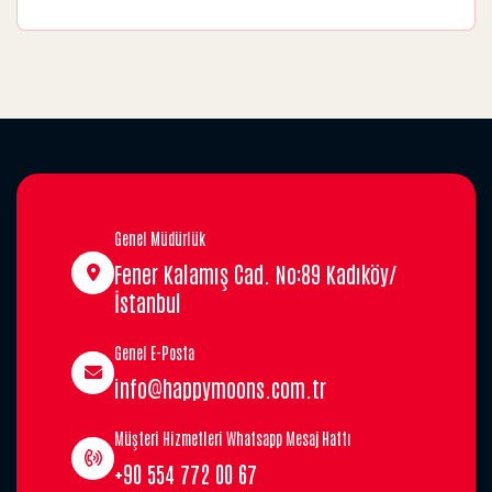
Genel Müdürlük
Fener Kalamış Cad. No:89 Kadıköy/
İstanbul
Genel E-Posta
info@happymoons.com.tr
Müşteri Hizmetleri Whatsapp Mesaj Hattı
+90 554 772 00 67