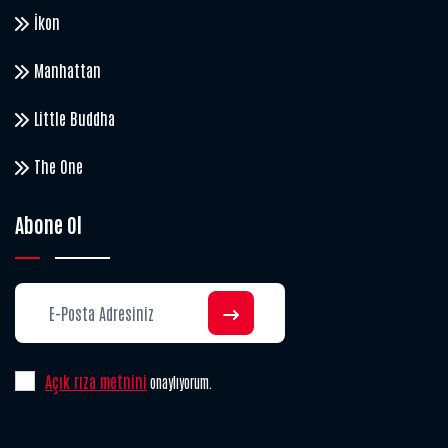
İkon
Manhattan
Little Buddha
The One
Abone Ol
Açık rıza metnini
onaylıyorum.