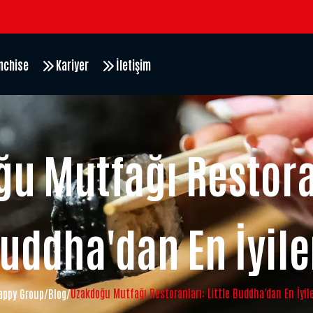
nchise
Kariyer
İletişim
u Mutfağı Restoran
uddha'dan En İyile
Uzakdoğu Mutfağı Restoranları: Little Buddha'dan En İyile
appy Group
/
Blog
/