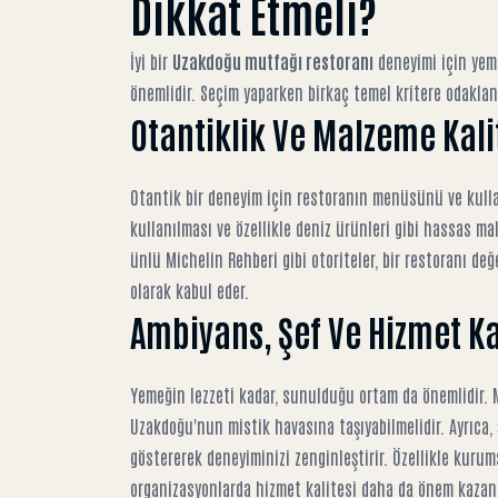
Dikkat Etmeli?
İyi bir
Uzakdoğu mutfağı restoranı
deneyimi için yem
önemlidir. Seçim yaparken birkaç temel kritere odaklan
Otantiklik Ve Malzeme Kali
Otantik bir deneyim için restoranın menüsünü ve kulla
kullanılması ve özellikle deniz ürünleri gibi hassas ma
ünlü
Michelin Rehberi
gibi otoriteler, bir restoranı de
olarak kabul eder.
Ambiyans, Şef Ve Hizmet Ka
Yemeğin lezzeti kadar, sunulduğu ortam da önemlidir. 
Uzakdoğu'nun mistik havasına taşıyabilmelidir. Ayrıca, 
göstererek deneyiminizi zenginleştirir. Özellikle
kurums
organizasyonlarda hizmet kalitesi daha da önem kazanı