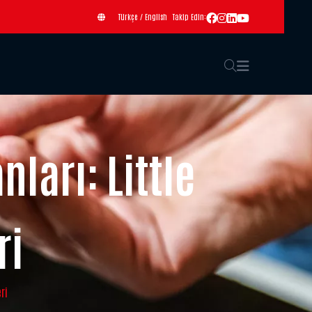
Türkçe
/
English
Takip Edin:
ları: Little
ri
ri