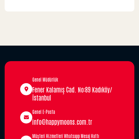
Genel Müdürlük
Fener Kalamış Cad. No:89 Kadıköy/
İstanbul
Genel E-Posta
info@happymoons.com.tr
Müşteri Hizmetleri Whatsapp Mesaj Hattı