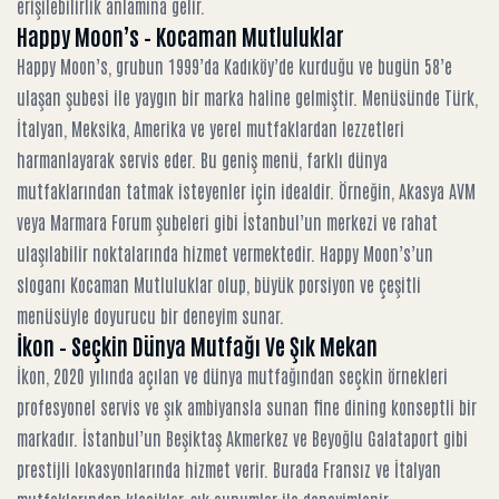
erişilebilirlik anlamına gelir.
Happy Moon’s – Kocaman Mutluluklar
Happy Moon’s, grubun 1999’da Kadıköy’de kurduğu ve bugün 58’e
ulaşan şubesi ile yaygın bir marka haline gelmiştir. Menüsünde Türk,
İtalyan, Meksika, Amerika ve yerel mutfaklardan lezzetleri
harmanlayarak servis eder. Bu geniş menü, farklı dünya
mutfaklarından tatmak isteyenler için idealdir. Örneğin, Akasya AVM
veya Marmara Forum şubeleri gibi İstanbul’un merkezi ve rahat
ulaşılabilir noktalarında hizmet vermektedir. Happy Moon’s’un
sloganı Kocaman Mutluluklar olup, büyük porsiyon ve çeşitli
menüsüyle doyurucu bir deneyim sunar.
İkon – Seçkin Dünya Mutfağı Ve Şık Mekan
İkon, 2020 yılında açılan ve dünya mutfağından seçkin örnekleri
profesyonel servis ve şık ambiyansla sunan fine dining konseptli bir
markadır. İstanbul’un Beşiktaş Akmerkez ve Beyoğlu Galataport gibi
prestijli lokasyonlarında hizmet verir. Burada Fransız ve İtalyan