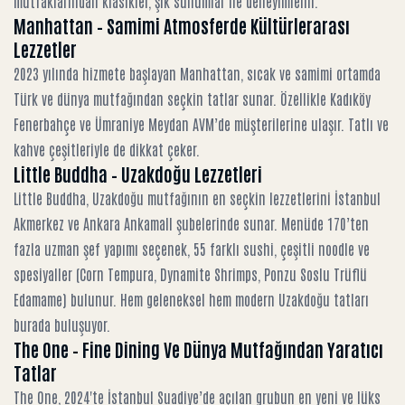
mutfaklarından klasikler, şık sunumlar ile deneyimlenir.
Manhattan – Samimi Atmosferde Kültürlerarası
Lezzetler
2023 yılında hizmete başlayan Manhattan, sıcak ve samimi ortamda
Türk ve dünya mutfağından seçkin tatlar sunar. Özellikle Kadıköy
Fenerbahçe ve Ümraniye Meydan AVM’de müşterilerine ulaşır. Tatlı ve
kahve çeşitleriyle de dikkat çeker.
Little Buddha – Uzakdoğu Lezzetleri
Little Buddha, Uzakdoğu mutfağının en seçkin lezzetlerini İstanbul
Akmerkez ve Ankara Ankamall şubelerinde sunar. Menüde 170’ten
fazla uzman şef yapımı seçenek, 55 farklı sushi, çeşitli noodle ve
spesiyaller (Corn Tempura, Dynamite Shrimps, Ponzu Soslu Trüflü
Edamame) bulunur. Hem geleneksel hem modern Uzakdoğu tatları
burada buluşuyor.
The One – Fine Dining Ve Dünya Mutfağından Yaratıcı
Tatlar
The One, 2024'te İstanbul Suadiye’de açılan grubun en yeni ve lüks