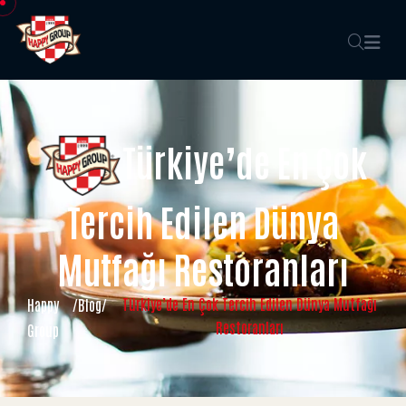
Türkiye’de En Çok
Tercih Edilen Dünya
Mutfağı Restoranları
Türkiye’de En Çok Tercih Edilen Dünya Mutfağı
Happy
/
Blog
/
Restoranları
Group