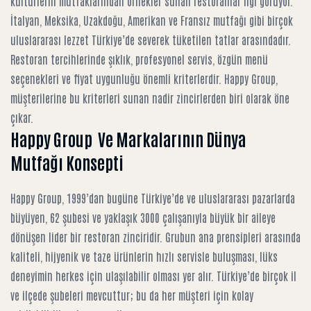
kültürlerin mutfaklarından örnekler sunan restoranlar ilgi görüyor.
İtalyan, Meksika, Uzakdoğu, Amerikan ve Fransız mutfağı gibi birçok
uluslararası lezzet Türkiye’de severek tüketilen tatlar arasındadır.
Restoran tercihlerinde şıklık, profesyonel servis, özgün menü
seçenekleri ve fiyat uygunluğu önemli kriterlerdir. Happy Group,
müşterilerine bu kriterleri sunan nadir zincirlerden biri olarak öne
çıkar.
Happy Group Ve Markalarının Dünya
Mutfağı Konsepti
Happy Group, 1999’dan bugüne Türkiye’de ve uluslararası pazarlarda
büyüyen, 62 şubesi ve yaklaşık 3000 çalışanıyla büyük bir aileye
dönüşen lider bir restoran zinciridir. Grubun ana prensipleri arasında
kaliteli, hijyenik ve taze ürünlerin hızlı servisle buluşması, lüks
deneyimin herkes için ulaşılabilir olması yer alır. Türkiye’de birçok il
ve ilçede şubeleri mevcuttur; bu da her müşteri için kolay