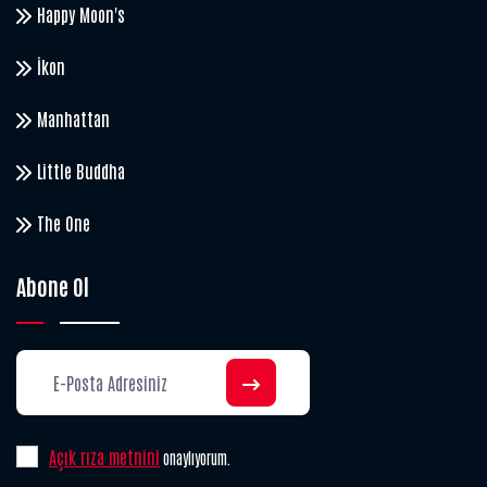
Happy Moon's
İkon
Manhattan
Little Buddha
The One
Abone Ol
Açık rıza metnini
onaylıyorum.