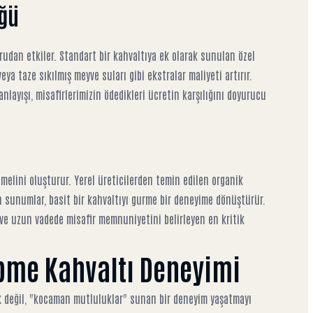
üğü
rudan etkiler. Standart bir kahvaltıya ek olarak sunulan özel
 veya taze sıkılmış meyve suları gibi ekstralar maliyeti artırır.
layışı, misafirlerimizin ödedikleri ücretin karşılığını doyurucu
emelini oluşturur. Yerel üreticilerden temin edilen organik
an sunumlar, basit bir kahvaltıyı gurme bir deneyime dönüştürür.
r ve uzun vadede misafir memnuniyetini belirleyen en kritik
pme Kahvaltı Deneyimi
ek değil, "kocaman mutluluklar" sunan bir deneyim yaşatmayı