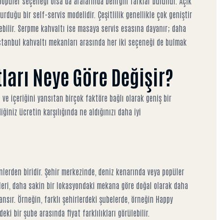
opüler seçeneği olsa da aralarında belirgin farklar bulunur. Açık
durduğu bir self-servis modelidir. Çeşitlilik genellikle çok geniştir
ebilir. Serpme kahvaltı ise masaya servis esasına dayanır; daha
stanbul kahvaltı mekanları
arasında her iki seçeneği de bulmak
ları Neye Göre Değişir?
 ve içeriğini yansıtan birçok faktöre bağlı olarak geniş bir
iğiniz ücretin karşılığında ne aldığınızı daha iyi
lerden biridir. Şehir merkezinde, deniz kenarında veya popüler
tleri, daha sakin bir lokasyondaki mekana göre doğal olarak daha
nsır. Örneğin, farklı şehirlerdeki şubelerde, örneğin
Happy
ki bir şube arasında fiyat farklılıkları görülebilir.