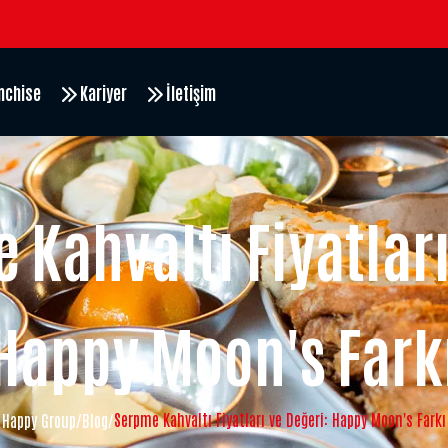
nchise
Kariyer
İletişim
 Kahvaltı Fiyatları
Happy Moon's Fark
Serpme Kahvaltı Fiyatları ve Değeri: Happy Moon's Farkı
Happy Group
/
Blog
/