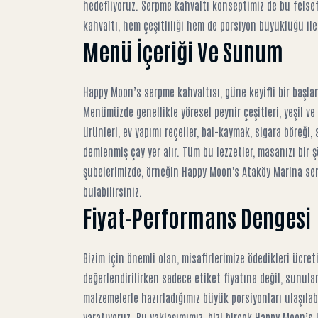
hedefliyoruz. Serpme kahvaltı konseptimiz de bu felse
kahvaltı, hem çeşitliliği hem de porsiyon büyüklüğü ile
Menü İçeriği Ve Sunum
Happy Moon’s serpme kahvaltısı, güne keyifli bir başla
Menümüzde genellikle yöresel peynir çeşitleri, yeşil ve
ürünleri, ev yapımı reçeller, bal-kaymak, sigara böreğ
demlenmiş çay yer alır. Tüm bu lezzetler, masanızı bir ş
şubelerimizde, örneğin
Happy Moon's Ataköy Marina se
bulabilirsiniz.
Fiyat-Performans Dengesi
Bizim için önemli olan, misafirlerimize ödedikleri ücret
değerlendirilirken sadece etiket fiyatına değil, sunula
malzemelerle hazırladığımız büyük porsiyonları ulaşılab
yaratıyoruz. Bu yaklaşımımız, bizi birçok
Happy Moon’s 