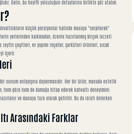
dır. Gelin, bu keyifli yolculuğun detaylarına birlikte göz atalım.
r?
kahvaltılıkların küçük porsiyonlar halinde masaya "serpilerek"
irlerin yerlerinden kalkmadan, özenle hazırlanmış birçok lezzeti
zeytin çeşitleri, ev yapımı reçeller, şarküteri ürünleri, sıcak
yi içerir.
leri
i bir sunum anlayışına dayanmasıdır. Her bir ürün, masada estetik
num, hem göze hem de damağa hitap ederek kahvaltı deneyimini
hazırlanır ve masaya taze olarak getirilir. Bu da israfı önlerken
ltı Arasındaki Farklar