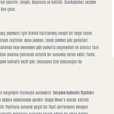
feyi yansıtır: zengin, doyurucu ve kaliteli. Sunduğumuz serpme
 öne çıkar.
ngıç yapmanız için özenle hazırlanmış zengin bir seçki sunar.
 siyah zeytinler, dana jambon, tavuk jambon gibi şarküteri
i, sahanda veya menemen gibi yumurta seçenekleri ve sınırsız taze
ölen alanına çevirecek estetik bir sunumla servis edilir. Farklı
rpme kahvaltı
keyfi gibi, lokasyona özel dokunuşlar da
in karşılığını fazlasıyla sunmaktır.
Serpme kahvaltı fiyatları
n değere odaklanmak gerekir. Happy Moon’s olarak, kaliteli
ilir fiyatlarla sunarak güçlü bir fiyat-performans dengesi
kahvaltı mekanları
arasında tercih edilen bir adres haline