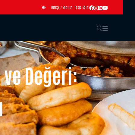
Türkçe
/
English
Takip Edin:
 ve Değeri:
ı