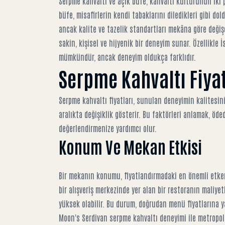
Serpme kahvaltı ve açık büfe, kahvaltı kültürünün iki p
büfe, misafirlerin kendi tabaklarını diledikleri gibi dol
ancak kalite ve tazelik standartları mekâna göre değiş
sakin, kişisel ve hijyenik bir deneyim sunar. Özellikle
İ
mümkündür, ancak deneyim oldukça farklıdır.
Serpme Kahvaltı Fiyat
Serpme kahvaltı fiyatları, sunulan deneyimin kalitesini
aralıkta değişiklik gösterir. Bu faktörleri anlamak, öded
değerlendirmenize yardımcı olur.
Konum Ve Mekan Etkisi
Bir mekanın konumu, fiyatlandırmadaki en önemli etken
bir alışveriş merkezinde yer alan bir restoranın maliye
yüksek olabilir. Bu durum, doğrudan menü fiyatlarına ya
Moon's Serdivan serpme kahvaltı
deneyimi ile metropolde