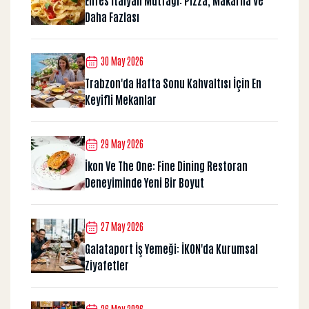
Daha Fazlası
30 May 2026
Trabzon'da Hafta Sonu Kahvaltısı İçin En
Keyifli Mekanlar
29 May 2026
İkon Ve The One: Fine Dining Restoran
Deneyiminde Yeni Bir Boyut
27 May 2026
Galataport İş Yemeği: İKON'da Kurumsal
Ziyafetler