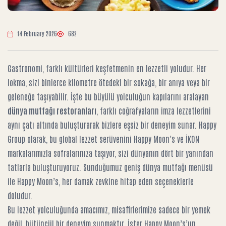
14 February 2026
682
Gastronomi, farklı kültürleri keşfetmenin en lezzetli yoludur. Her
lokma, sizi binlerce kilometre ötedeki bir sokağa, bir anıya veya bir
geleneğe taşıyabilir. İşte bu büyülü yolculuğun kapılarını aralayan
dünya mutfağı restoranları
, farklı coğrafyaların imza lezzetlerini
aynı çatı altında buluşturarak bizlere eşsiz bir deneyim sunar. Happy
Group olarak, bu global lezzet serüvenini Happy Moon’s ve İKON
markalarımızla sofralarınıza taşıyor, sizi dünyanın dört bir yanından
tatlarla buluşturuyoruz. Sunduğumuz
geniş dünya mutfağı menüsü
ile Happy Moon’s
, her damak zevkine hitap eden seçeneklerle
doludur.
Bu lezzet yolculuğunda amacımız, misafirlerimize sadece bir yemek
değil, bütüncül bir deneyim sunmaktır. İster Happy Moon’s’un