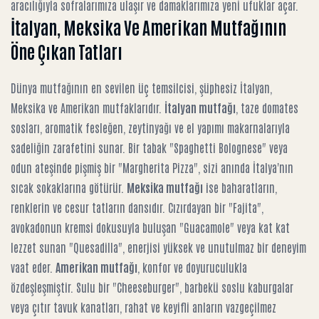
aracılığıyla sofralarımıza ulaşır ve damaklarımıza yeni ufuklar açar.
İtalyan, Meksika Ve Amerikan Mutfağının
Öne Çıkan Tatları
Dünya mutfağının en sevilen üç temsilcisi, şüphesiz İtalyan,
Meksika ve Amerikan mutfaklarıdır.
İtalyan mutfağı
, taze domates
sosları, aromatik fesleğen, zeytinyağı ve el yapımı makarnalarıyla
sadeliğin zarafetini sunar. Bir tabak "Spaghetti Bolognese" veya
odun ateşinde pişmiş bir "Margherita Pizza", sizi anında İtalya'nın
sıcak sokaklarına götürür.
Meksika mutfağı
ise baharatların,
renklerin ve cesur tatların dansıdır. Cızırdayan bir "Fajita",
avokadonun kremsi dokusuyla buluşan "Guacamole" veya kat kat
lezzet sunan "Quesadilla", enerjisi yüksek ve unutulmaz bir deneyim
vaat eder.
Amerikan mutfağı
, konfor ve doyuruculukla
özdeşleşmiştir. Sulu bir "Cheeseburger", barbekü soslu kaburgalar
veya çıtır tavuk kanatları, rahat ve keyifli anların vazgeçilmez