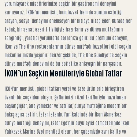
yorumlayarak misafirlerimize seçkin bir gastronomi deneyimi
sunuyoruz. İKON’un menüsü, hem lezzet hem de sunum estetiği
arayan, sosyal deneyimi önemseyen bir kitleye hitap eder. Burada her
tabak, bir sanat eseri titizliğiyle hazırlanır ve dünya mutfağının
zenginliği, yaratıcı yorumlarla sofranıza gelir. Bu premium deneyim,
İkon ve The One restoranlarının dünya mutfağı lezzetleri
gibi seçkin
mekanlarımızda yaşanır. Benzer şekilde,
The One Suadiye’de seçkin
dünya mutfağı
deneyimi de bu sofistike anlayışın bir parçasıdır.
İKON’un Seçkin Menüleriyle Global Tatlar
İKON'un menüsü, global tatları yerel ve taze ürünlerle birleştiren
özenli bir seçkiden oluşur. Şeflerimizin özel tarifleriyle hazırlanan
başlangıçlar, ana yemekler ve tatlılar, dünya mutfağına modern bir
bakış açısı getirir. İster İstanbul'un kalbinde bir
İkon Akmerkez
dünya mutfağı deneyimi
, ister Ege'nin büyüleyici atmosferinde
İkon
Yalıkavak Marina özel menüsü
olsun, her şubemizde aynı kalite ve