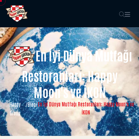
En İyi Dünya Mutfağı
Restoranları: Happy
Moon's ve İKON
En İyi Dünya Mutfağı Restoranları: Happy Moon's ve
Happy
/
Blog
/
İKON
Group