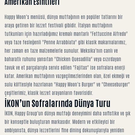
Amerikan Esintileri
Happy Moon’s menüsü, dünya mutfağının en popüler tatlarını bir
araya getiren bir lezzet festivali gibidir. İtalyan mutfağının
tutkunları için hazırladığımız kremalı mantarlı "Fettuccine Alfredo"
veya taze fesleğenli "Penne Arrabbiata" gibi klasik makarnalarımız,
her zaman en taze malzemelerle sunulur. Meksika’nın canlı ve
baharatlı ruhunu yansıtan "Chicken Quesadilla" veya cızırdayan
tavuk ve et parçalarıyla servis edilen "Fajitas" ise sofralara enerji
katar. Amerikan mutfağının vazgeçilmezlerinden olan, özel ekmeği ve
sulu köftesiyle hazırlanan "Happy Moon’s Burger" ve "Cheeseburger"
çeşitlerimiz, klasik lezzet arayanların favorisidir.
İKON’un Sofralarında Dünya Turu
İKON, Happy Group’un dünya mutfağı deneyimini daha sofistike ve şık
bir konseptle buluşturan markasıdır. Modern ve etkileyici bir
ambiyansta, dünya lezzetlerini fine dining dokunuşlarıyla yeniden