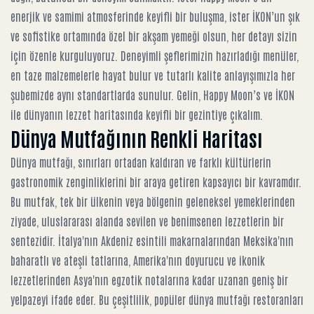
enerjik ve samimi atmosferinde keyifli bir buluşma, ister İKON’un şık
ve sofistike ortamında özel bir akşam yemeği olsun, her detayı sizin
için özenle kurguluyoruz. Deneyimli şeflerimizin hazırladığı menüler,
en taze malzemelerle hayat bulur ve tutarlı kalite anlayışımızla her
şubemizde aynı standartlarda sunulur. Gelin, Happy Moon’s ve İKON
ile dünyanın lezzet haritasında keyifli bir gezintiye çıkalım.
Dünya Mutfağının Renkli Haritası
Dünya mutfağı, sınırları ortadan kaldıran ve farklı kültürlerin
gastronomik zenginliklerini bir araya getiren kapsayıcı bir kavramdır.
Bu mutfak, tek bir ülkenin veya bölgenin geleneksel yemeklerinden
ziyade, uluslararası alanda sevilen ve benimsenen lezzetlerin bir
sentezidir. İtalya'nın Akdeniz esintili makarnalarından Meksika'nın
baharatlı ve ateşli tatlarına, Amerika'nın doyurucu ve ikonik
lezzetlerinden Asya'nın egzotik notalarına kadar uzanan geniş bir
yelpazeyi ifade eder. Bu çeşitlilik,
popüler dünya mutfağı restoranları