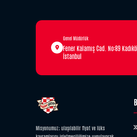
Genel Müdürlük
Fener Kalamış Cad. No:89 Kadıkö
İstanbul
B
Misyonumuz; ulaşılabilir fiyat ve lüks
kavramlarını işletmeciliğimize uygulayarak,