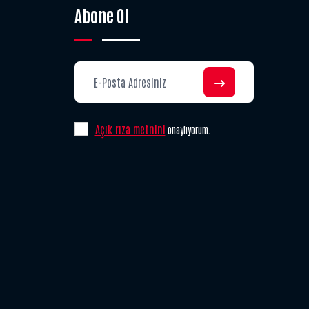
Abone Ol
Açık rıza metnini
onaylıyorum.