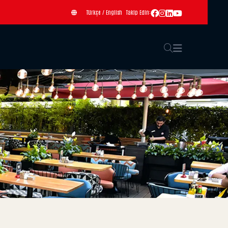
Türkçe
/
English
Takip Edin: