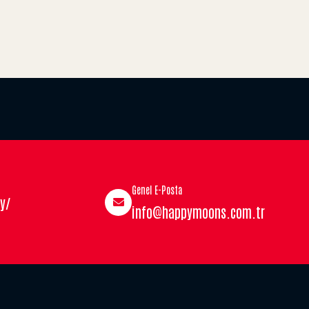
Genel E-Posta
y/
info@happymoons.com.tr