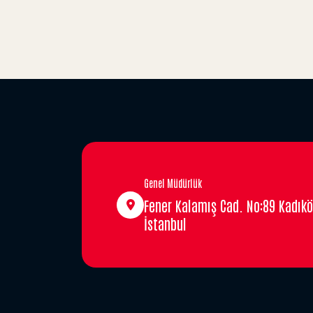
Genel Müdürlük
Fener Kalamış Cad. No:89 Kadıkö
İstanbul