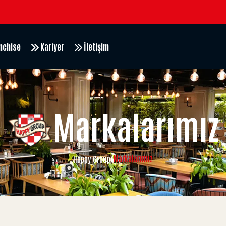
nchise
Kariyer
İletişim
Markalarımız
Markalarımız
Happy Group
/