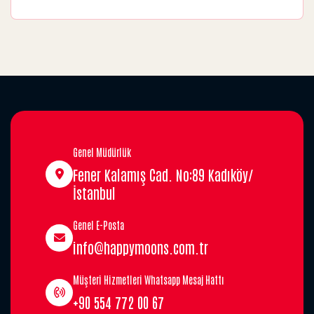
Genel Müdürlük
Fener Kalamış Cad. No:89 Kadıköy/
İstanbul
Genel E-Posta
info@happymoons.com.tr
Müşteri Hizmetleri Whatsapp Mesaj Hattı
+90 554 772 00 67