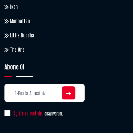
İkon
Manhattan
Little Buddha
The One
Abone Ol
Açık rıza metnini
onaylıyorum.