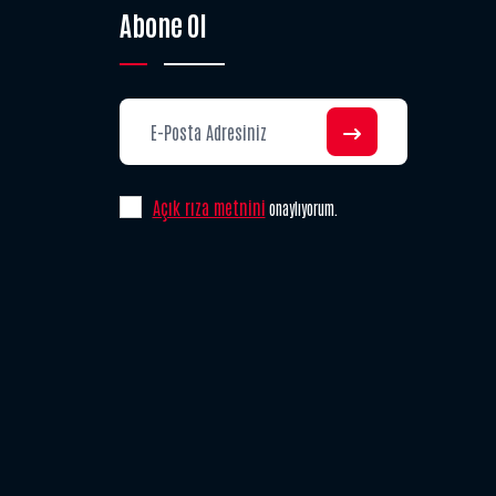
Abone Ol
Açık rıza metnini
onaylıyorum.