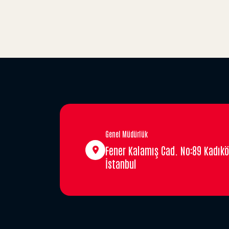
Genel Müdürlük
Fener Kalamış Cad. No:89 Kadıkö
İstanbul