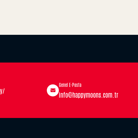
Genel E-Posta
y/
info@happymoons.com.tr