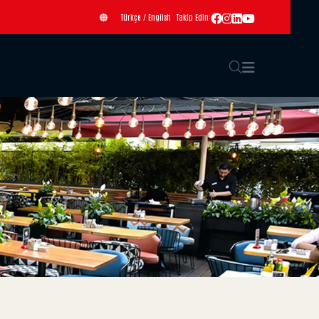
Türkçe
/
English
Takip Edin: