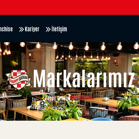
nchise
Kariyer
İletişim
Markalarımız
Markalarımız
Happy Group
/