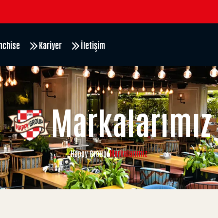
nchise
Kariyer
İletişim
Markalarımız
Markalarımız
Happy Group
/