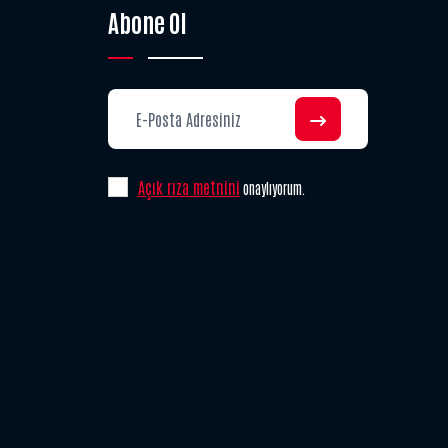
Abone Ol
Açık rıza metnini
onaylıyorum.