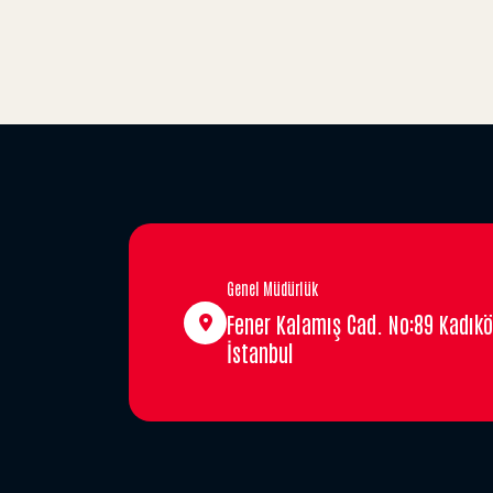
Genel Müdürlük
Fener Kalamış Cad. No:89 Kadıkö
İstanbul