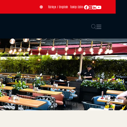
Türkçe
/
English
Takip Edin: