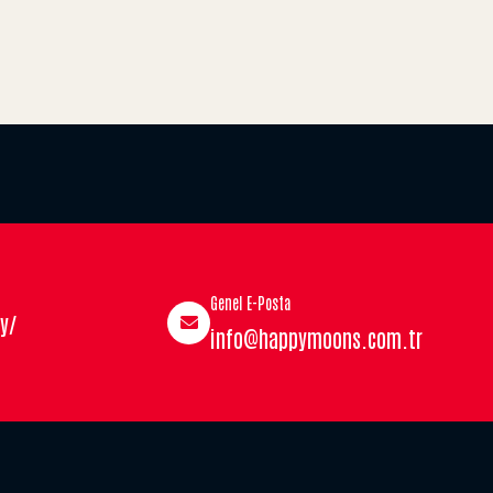
Genel E-Posta
y/
info@happymoons.com.tr