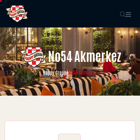
No54 Akmerkez
No54 Akmerkez
Happy Group
/