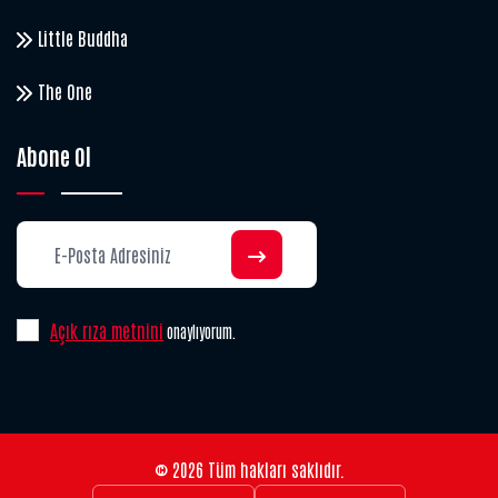
Little Buddha
The One
Abone Ol
Açık rıza metnini
onaylıyorum.
© 2026 Tüm hakları saklıdır.