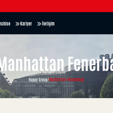
nchise
Kariyer
İletişim
Manhattan Fenerb
Manhattan Fenerbahçe
Happy Group
/