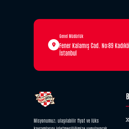
Genel Müdürlük
Fener Kalamış Cad. No:89 Kadıkö
İstanbul
B
Misyonumuz; ulaşılabilir fiyat ve lüks
kavramlarını işletmeciliğimize uygulayarak,