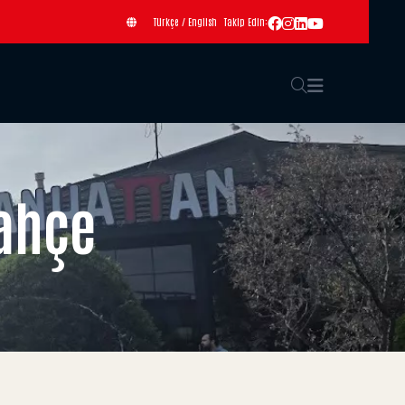
Türkçe
/
English
Takip Edin:
ahçe