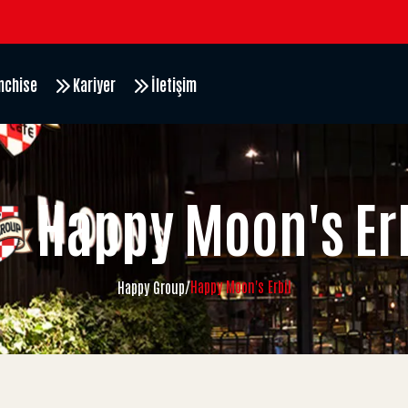
nchise
Kariyer
İletişim
Happy Moon's Er
Happy Moon's Erbil
Happy Group
/