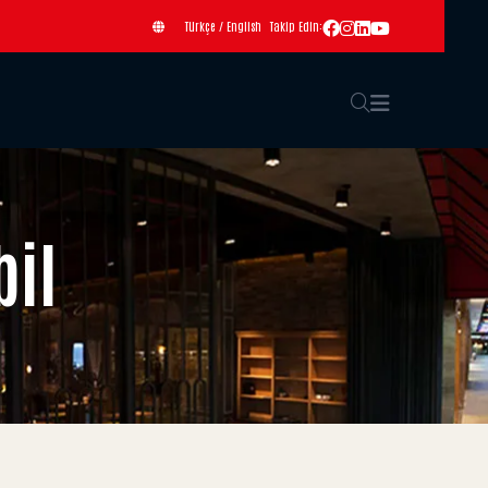
Türkçe
/
English
Takip Edin:
bil