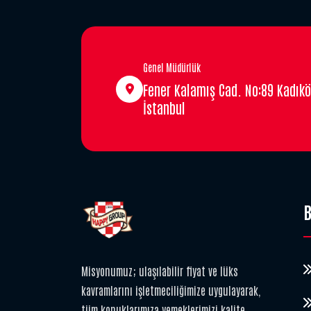
Genel Müdürlük
Fener Kalamış Cad. No:89 Kadıkö
İstanbul
B
Misyonumuz; ulaşılabilir fiyat ve lüks
kavramlarını işletmeciliğimize uygulayarak,
tüm konuklarımıza yemeklerimizi kalite,