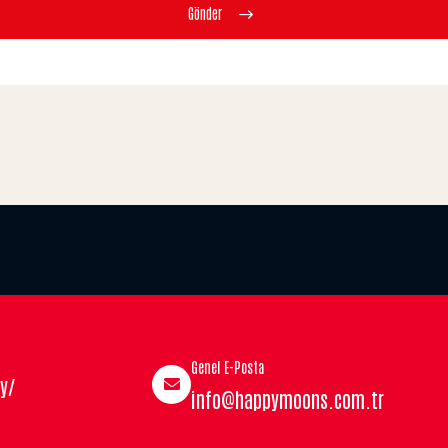
Gönder
Genel E-Posta
y/
info@happymoons.com.tr