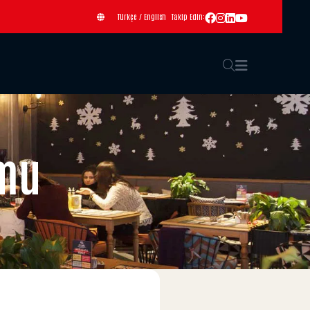
Türkçe
/
English
Takip Edin:
rmu