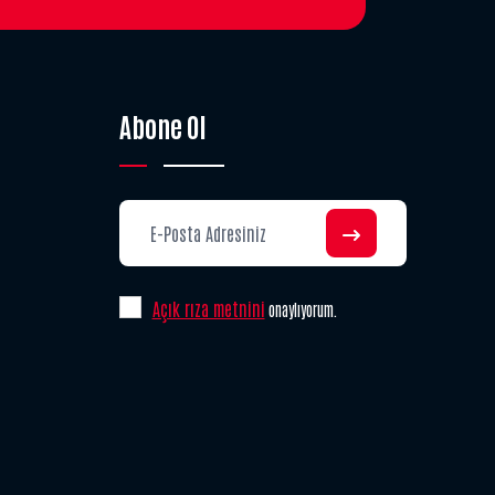
Abone Ol
Açık rıza metnini
onaylıyorum.