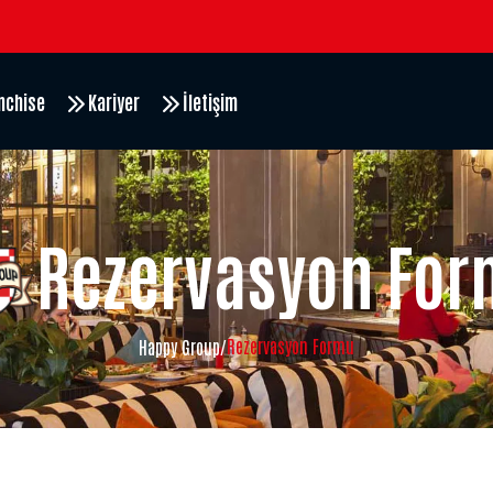
nchise
Kariyer
İletişim
Rezervasyon Fo
Rezervasyon Formu
Happy Group
/