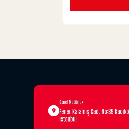
Genel Müdürlük
Fener Kalamış Cad. No:89 Kadıkö
İstanbul