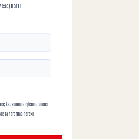
esaj Hattı
i süreç kapsamında işlenme amacı
susta tarafıma gerekli