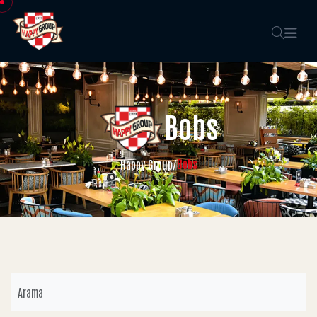
Bobs
Bobs
Happy Group
/