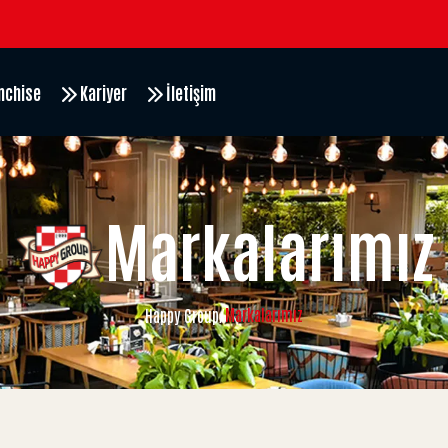
nchise
Kariyer
İletişim
Markalarımız
Markalarımız
Happy Group
/