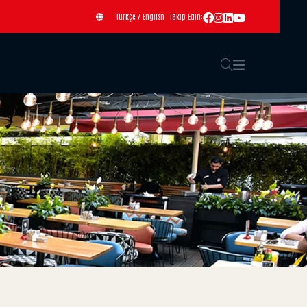
Türkçe
/
English
Takip Edin: