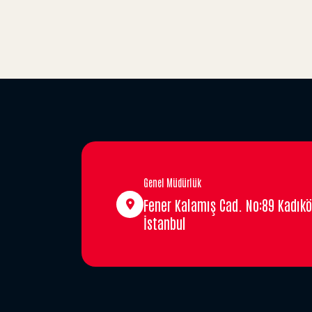
Genel Müdürlük
Fener Kalamış Cad. No:89 Kadıkö
İstanbul