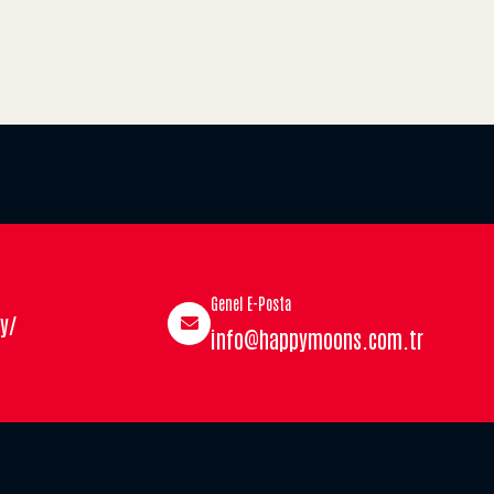
Genel E-Posta
y/
info@happymoons.com.tr