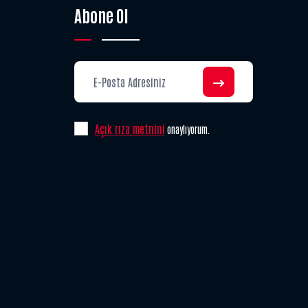
Abone Ol
Açık rıza metnini
onaylıyorum.