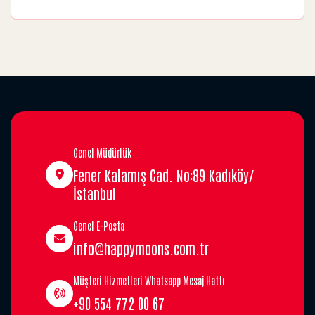
Genel Müdürlük
Fener Kalamış Cad. No:89 Kadıköy/
İstanbul
Genel E-Posta
info@happymoons.com.tr
Müşteri Hizmetleri Whatsapp Mesaj Hattı
+90 554 772 00 67