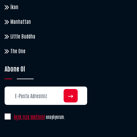
İkon
Manhattan
Little Buddha
The One
Abone Ol
Açık rıza metnini
onaylıyorum.