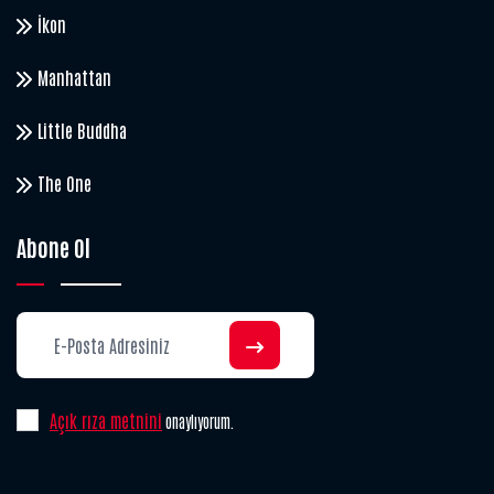
İkon
Manhattan
Little Buddha
The One
Abone Ol
Açık rıza metnini
onaylıyorum.