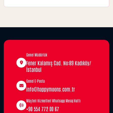
Genel Müdürlük
Fener Kalamış Cad. No:89 Kadıköy/
İstanbul
Genel E-Posta
info@happymoons.com.tr
Müşteri Hizmetleri Whatsapp Mesaj Hattı
+90 554 772 00 67