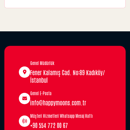
Genel Müdürlük
Fener Kalamış Cad. No:89 Kadıköy/
İstanbul
Genel E-Posta
info@happymoons.com.tr
Müşteri Hizmetleri Whatsapp Mesaj Hattı
+90 554 772 00 67