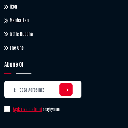
İkon
Manhattan
Little Buddha
The One
Abone Ol
Açık rıza metnini
onaylıyorum.