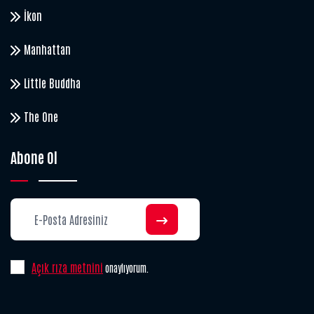
İkon
Manhattan
Little Buddha
The One
Abone Ol
Açık rıza metnini
onaylıyorum.