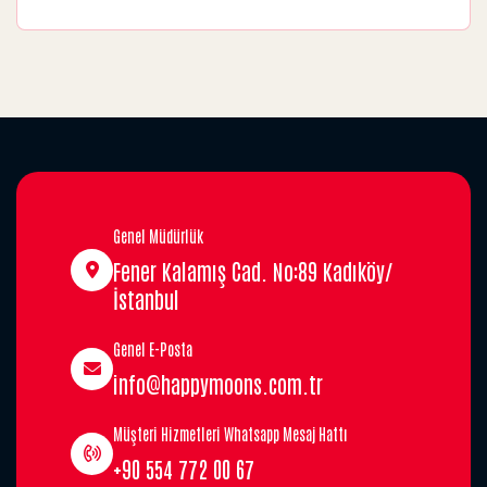
Genel Müdürlük
Fener Kalamış Cad. No:89 Kadıköy/
İstanbul
Genel E-Posta
info@happymoons.com.tr
Müşteri Hizmetleri Whatsapp Mesaj Hattı
+90 554 772 00 67