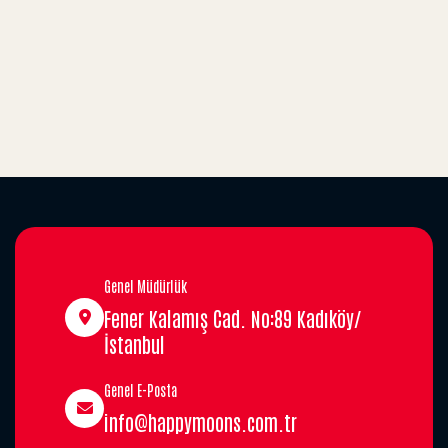
Genel Müdürlük
Fener Kalamış Cad. No:89 Kadıköy/
İstanbul
Genel E-Posta
info@happymoons.com.tr