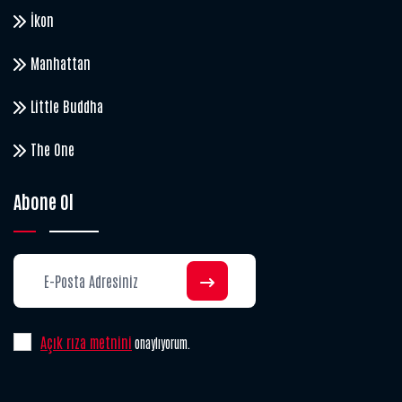
İkon
Manhattan
Little Buddha
The One
Abone Ol
Açık rıza metnini
onaylıyorum.