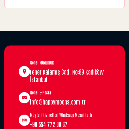
Genel Müdürlük
Fener Kalamış Cad. No:89 Kadıköy/
İstanbul
Genel E-Posta
info@happymoons.com.tr
Müşteri Hizmetleri Whatsapp Mesaj Hattı
+90 554 772 00 67