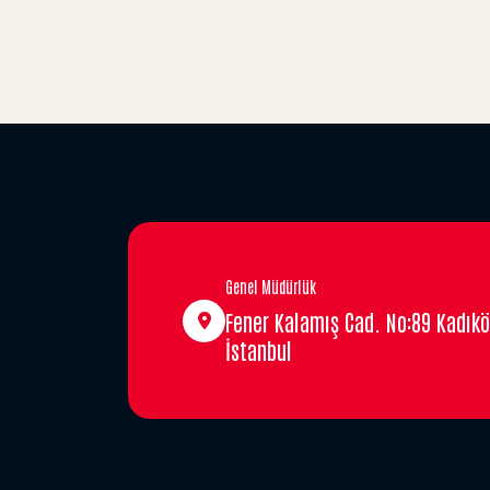
Genel Müdürlük
Fener Kalamış Cad. No:89 Kadıkö
İstanbul