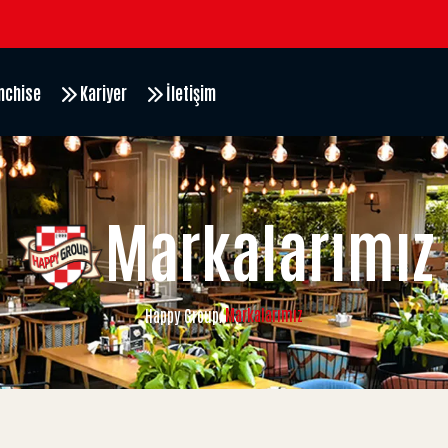
nchise
Kariyer
İletişim
Markalarımız
Markalarımız
Happy Group
/