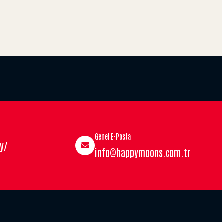
Genel E-Posta
y/
info@happymoons.com.tr