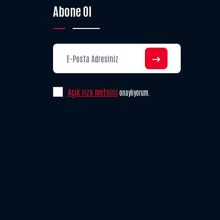
Abone Ol
Açık rıza metnini
onaylıyorum.