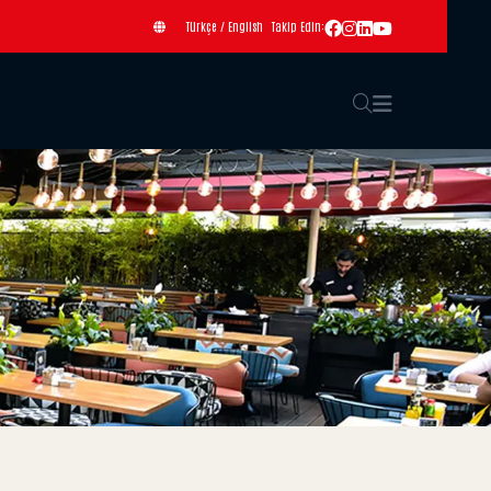
Türkçe
/
English
Takip Edin: