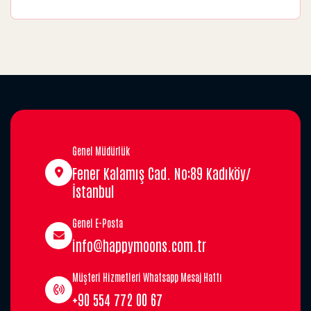
Genel Müdürlük
Fener Kalamış Cad. No:89 Kadıköy/
İstanbul
Genel E-Posta
info@happymoons.com.tr
Müşteri Hizmetleri Whatsapp Mesaj Hattı
+90 554 772 00 67