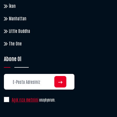
İkon
Manhattan
Little Buddha
The One
Abone Ol
Açık rıza metnini
onaylıyorum.