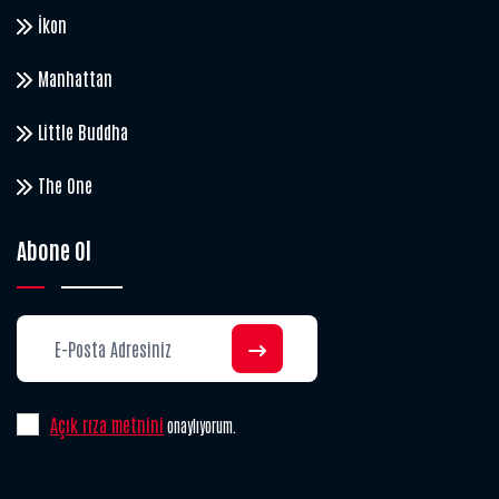
İkon
Manhattan
Little Buddha
The One
Abone Ol
Açık rıza metnini
onaylıyorum.