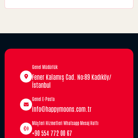
Genel Müdürlük
Fener Kalamış Cad. No:89 Kadıköy/
İstanbul
Genel E-Posta
info@happymoons.com.tr
Müşteri Hizmetleri Whatsapp Mesaj Hattı
+90 554 772 00 67