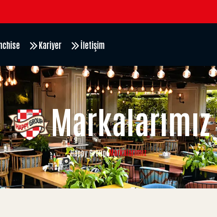
nchise
Kariyer
İletişim
Markalarımız
Markalarımız
Happy Group
/