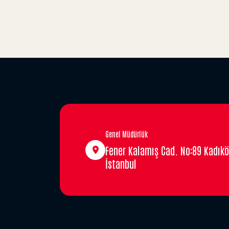
Genel Müdürlük
Fener Kalamış Cad. No:89 Kadıkö
İstanbul