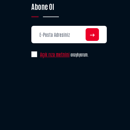
Abone Ol
Açık rıza metnini
onaylıyorum.