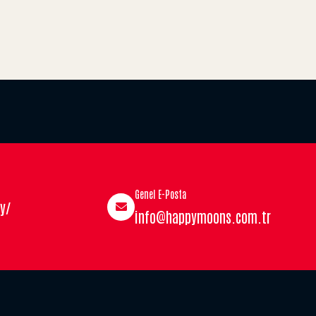
Genel E-Posta
y/
info@happymoons.com.tr