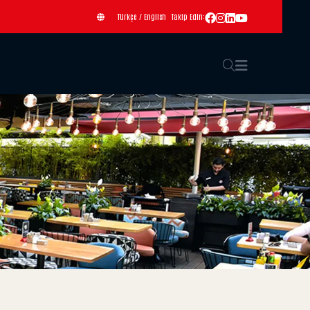
Türkçe
/
English
Takip Edin: