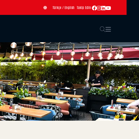
Türkçe
/
English
Takip Edin: