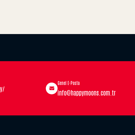
Genel E-Posta
y/
info@happymoons.com.tr