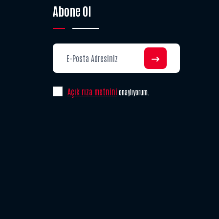
Abone Ol
Açık rıza metnini
onaylıyorum.