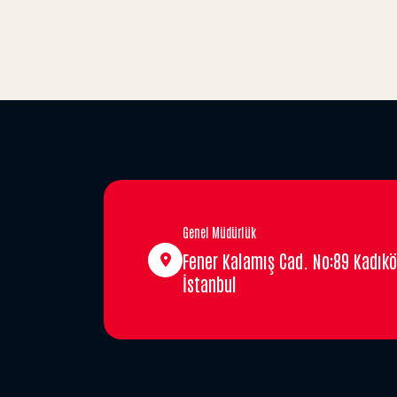
Genel Müdürlük
Fener Kalamış Cad. No:89 Kadıkö
İstanbul