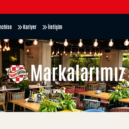
nchise
Kariyer
İletişim
Markalarımız
Markalarımız
Happy Group
/