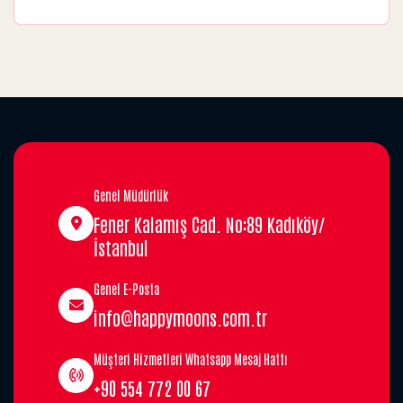
Genel Müdürlük
Fener Kalamış Cad. No:89 Kadıköy/
İstanbul
Genel E-Posta
info@happymoons.com.tr
Müşteri Hizmetleri Whatsapp Mesaj Hattı
+90 554 772 00 67