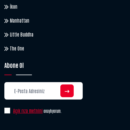
İkon
Manhattan
Little Buddha
The One
Abone Ol
Açık rıza metnini
onaylıyorum.