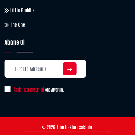
Little Buddha
The One
Abone Ol
Açık rıza metnini
onaylıyorum.
© 2026 Tüm hakları saklıdır.