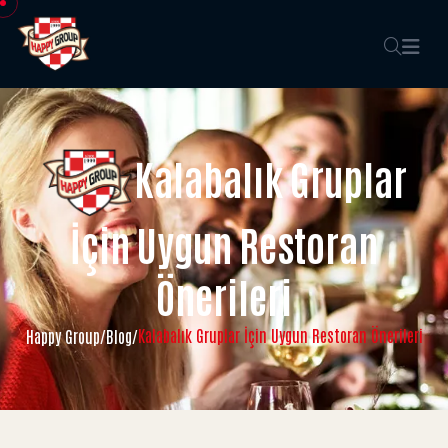
Kalabalık Gruplar
İçin Uygun Restoran
Önerileri
Kalabalık Gruplar İçin Uygun Restoran Önerileri
Happy Group
/
Blog
/