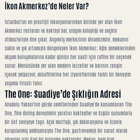
İkon Akmerkez’de Neler Var?
İstanbul'un en prestijli lokasyonlarından birinde yer alan
İkon
Akmerkez restoran ve kokteyl bar
, ulaşım kolaylığı ve seçkin
atmosferiyle öne çıkar. Alışveriş merkezinin dinamizmini, mekanın
sakin ve şık ortamıyla dengeleyen İkon Akmerkez; öğle yemeklerinden
akşam buluşmalarına kadar günün her saati için rafine bir seçenek
sunar. Menüsünde yer alan modern lezzetler ve barının zengin
içecek yelpazesi, misafirlerine her ziyaretlerinde farklı bir deneyim
yaşama fırsatı tanır.
The One: Suadiye’de Şıklığın Adresi
Anadolu Yakası'nın gözde semtlerinden Suadiye'de konumlanan The
One, fine dining deneyimini yaratıcı kokteyller ve özgün sunumlarla
bir üst seviyeye taşır. Açık mutfağı, şık dekorasyonu ve özenle
kurgulanmış ambiyansıyla The One, gastronomiyi bir sanat olarak
görenler için özel bir buluşma noktasıdır. Mekan, hem özel