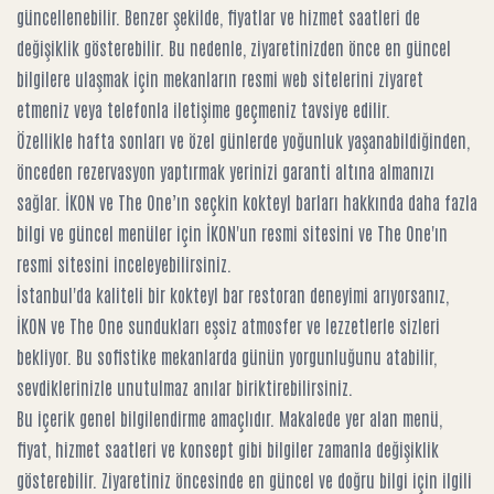
güncellenebilir. Benzer şekilde, fiyatlar ve hizmet saatleri de
değişiklik gösterebilir. Bu nedenle, ziyaretinizden önce en güncel
bilgilere ulaşmak için mekanların resmi web sitelerini ziyaret
etmeniz veya telefonla iletişime geçmeniz tavsiye edilir.
Özellikle hafta sonları ve özel günlerde yoğunluk yaşanabildiğinden,
önceden rezervasyon yaptırmak yerinizi garanti altına almanızı
sağlar.
İKON ve The One’ın seçkin kokteyl barları
hakkında daha fazla
bilgi ve güncel menüler için
İKON'un resmi sitesini
ve
The One'ın
resmi sitesini
inceleyebilirsiniz.
İstanbul'da kaliteli bir kokteyl bar restoran deneyimi arıyorsanız,
İKON ve The One sundukları eşsiz atmosfer ve lezzetlerle sizleri
bekliyor. Bu sofistike mekanlarda günün yorgunluğunu atabilir,
sevdiklerinizle unutulmaz anılar biriktirebilirsiniz.
Bu içerik genel bilgilendirme amaçlıdır. Makalede yer alan menü,
fiyat, hizmet saatleri ve konsept gibi bilgiler zamanla değişiklik
gösterebilir. Ziyaretiniz öncesinde en güncel ve doğru bilgi için ilgili