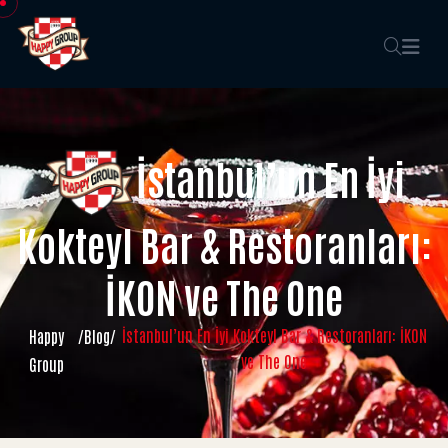
İstanbul’un En İyi
Kokteyl Bar & Restoranları:
İKON ve The One
İstanbul’un En İyi Kokteyl Bar & Restoranları: İKON
Happy
/
Blog
/
ve The One
Group