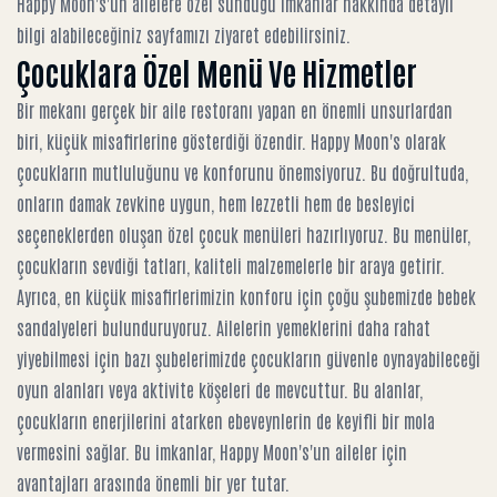
Happy Moon's'un ailelere özel sunduğu imkanlar hakkında detaylı
bilgi
alabileceğiniz sayfamızı ziyaret edebilirsiniz.
Çocuklara Özel Menü Ve Hizmetler
Bir mekanı gerçek bir aile restoranı yapan en önemli unsurlardan
biri, küçük misafirlerine gösterdiği özendir. Happy Moon's olarak
çocukların mutluluğunu ve konforunu önemsiyoruz. Bu doğrultuda,
onların damak zevkine uygun, hem lezzetli hem de besleyici
seçeneklerden oluşan özel çocuk menüleri hazırlıyoruz. Bu menüler,
çocukların sevdiği tatları, kaliteli malzemelerle bir araya getirir.
Ayrıca, en küçük misafirlerimizin konforu için çoğu şubemizde bebek
sandalyeleri bulunduruyoruz. Ailelerin yemeklerini daha rahat
yiyebilmesi için bazı şubelerimizde çocukların güvenle oynayabileceği
oyun alanları veya aktivite köşeleri de mevcuttur. Bu alanlar,
çocukların enerjilerini atarken ebeveynlerin de keyifli bir mola
vermesini sağlar. Bu imkanlar,
Happy Moon's'un aileler için
avantajları
arasında önemli bir yer tutar.