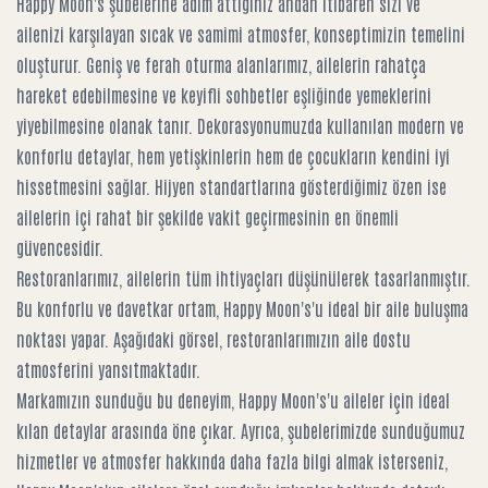
Happy Moon's şubelerine adım attığınız andan itibaren sizi ve
ailenizi karşılayan sıcak ve samimi atmosfer, konseptimizin temelini
oluşturur. Geniş ve ferah oturma alanlarımız, ailelerin rahatça
hareket edebilmesine ve keyifli sohbetler eşliğinde yemeklerini
yiyebilmesine olanak tanır. Dekorasyonumuzda kullanılan modern ve
konforlu detaylar, hem yetişkinlerin hem de çocukların kendini iyi
hissetmesini sağlar. Hijyen standartlarına gösterdiğimiz özen ise
ailelerin içi rahat bir şekilde vakit geçirmesinin en önemli
güvencesidir.
Restoranlarımız, ailelerin tüm ihtiyaçları düşünülerek tasarlanmıştır.
Bu konforlu ve davetkar ortam, Happy Moon's'u ideal bir aile buluşma
noktası yapar. Aşağıdaki görsel, restoranlarımızın aile dostu
atmosferini yansıtmaktadır.
Markamızın sunduğu bu deneyim,
Happy Moon's'u aileler için ideal
kılan detaylar
arasında öne çıkar. Ayrıca, şubelerimizde sunduğumuz
hizmetler ve atmosfer hakkında daha fazla bilgi almak isterseniz,