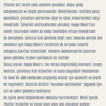
Yıllardır bizi tercih eden ailelerin yorumları, doğru yolda
olduğumuzun en büyük göstergesidir. Misafirlerimiz, özellikle geniş
menümüzü, çocuklara gösterilen ilgiyi ve rahat atmosferimizi sıkça
övmektedir. Güvenilir platformlardaki yorumlar, Happy Moon's'un
aileler tarafından neden bu kadar sevildiğini ortaya koymaktadır.
Bu deneyimler, yalnızca özel günlerde değil, aynı zamanda
günlük aile
yemekleri için Happy Moon's
tercihinin de ne kadar isabetli
olduğunu kanıtlar niteliktedir. Ailelerin memnuniyetini yansıtan
genel eğilimler, hizmet kalitemizin bir özetidir.
Sonuç olarak, Happy Moon's; her detayı düşünülmüş konsepti, zengin
menüsü, çocuklara özel hizmetleri ve kolay ulaşılabilir lokasyonları
ile ideal bir
aile restoranı
arayışında olanlar için güvenilir ve keyifli
bir seçenektir. Ailenizle birlikte "kocaman mutluluklar" yaşamak için
sizi en yakın şubemize bekliyoruz.
Bu içerik genel bilgilendirme amacıyla hazırlanmıştır. Menü içeriği,
fiyatlar, hizmetler ve çocuk oyun alanı gibi olanaklar şubeler