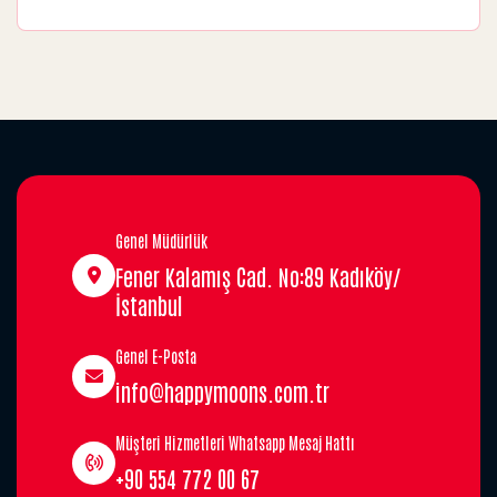
Genel Müdürlük
Fener Kalamış Cad. No:89 Kadıköy/
İstanbul
Genel E-Posta
info@happymoons.com.tr
Müşteri Hizmetleri Whatsapp Mesaj Hattı
+90 554 772 00 67