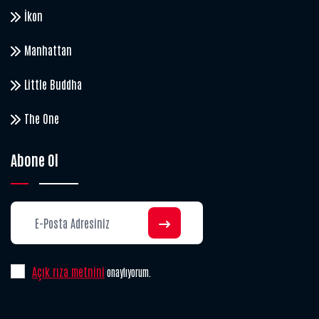
İkon
Manhattan
Little Buddha
The One
Abone Ol
Açık rıza metnini
onaylıyorum.