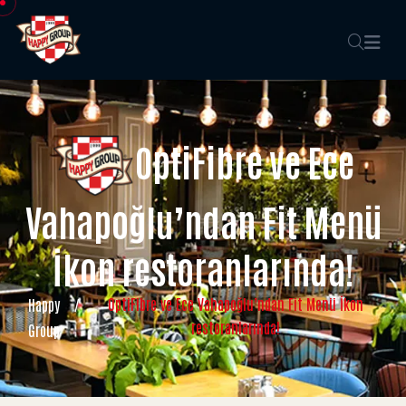
OptiFibre ve Ece
Vahapoğlu’ndan Fit Menü
İkon restoranlarında!
OptiFibre ve Ece Vahapoğlu’ndan Fit Menü İkon
Happy
/
restoranlarında!
Group