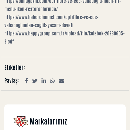
https://bimagazin.com/optifibre-ve-ece-vahapoglu-ndan-fit-
menu-ikon-restoranlarinda/
https://www.haberchannel.com/optifibre-ve-ece-
vahapoglundan-saglik-yasam-daveti
https://www.happygroup.com.tr/upload/file/kelebek-20230605-
2.pdf
Etiketler:
Paylaş:
Markalarımız