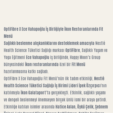
OptiFibre X Ece Vahapoğlu İş Birliğiyle İkon Restoranlarında Fit
Menü
Sağlıklı beslenme alışkanlıklarını desteklemek amacıyla
Nestlé
Health Science Tüketici Sağlığı markası
OptiFibre
, Sağlıklı Yaşam ve
Yoga Eğitmeni
Ece Vahapoğlu
iş birliğinde, Happy Moon’s Group
bünyesindeki
İkon restoranlarında
özel bir
Fit Menü
hazırlanmasına katkı sağladı.
OptiFibre X Ece Vahapoğlu Fit Menü’nün ilk tadım etkinliği,
Nestlé
Health Science Tüketici Sağlığı İş Birimi Lideri İpek Özçırpıcı
’nın
katılımıyla
İkon Galataport
’ta gerçekleşti. Etkinlik, sağlıklı yaşamı
ve dengeli beslenmeyi önemseyen birçok ünlü ismi bir araya getirdi.
Etkinliğe katılan isimler arasında
Hatice Aslan, Öykü Çelik, Şebnem