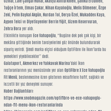
Özinal, Lale Çangal Hünal, Akasya Asıltürkmen, Şahika Ercümen,
Tuğçe İrtem, Elmas Çakar, Nihan Kayalıoğlu, Melis Dilmener, Özge
Zeki, Pelin Baykal Akgün, Nurdan Tol, Derya Özel, Mukaddes Kaya,
Aypen Telci
ve
Diyetisyenler Berrin Yiğit, Gizem Keservuran,
Zehra Bora
yer aldı.
Etkinlikte konuşan
Ece Vahapoğlu
, “Bugüne dek pek çok kişi, bir
mekâna gittiğinde benim tavsiyelerimi göz önünde bulundurarak
sipariş verirdi. Şimdi marka elçisi olduğum OptiFibre ile İkon’larda bu
yemekleri yiyebilecekler” dedi.
Galataport, Akmerkez ve Yalıkavak Marina
’daki İkon
restoranlarının yaz menüsünde yer alan
OptiFibre X Ece Vahapoğlu
Fit Menü
, beslenmesine özen gösteren misafirlere hafif, sağlıklı ve
lezzetli bir yaz deneyimi sunuyor.
Haber Bağlantıları:
https://www.snobmagazin.com/optifibre-ve-ece-vahapoglu-
ndan-fit-menu-ikon-restoranlarinda