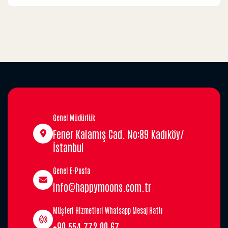
Genel Müdürlük
Fener Kalamış Cad. No:89 Kadıköy/
İstanbul
Genel E-Posta
info@happymoons.com.tr
Müşteri Hizmetleri Whatsapp Mesaj Hattı
+90 554 772 00 67