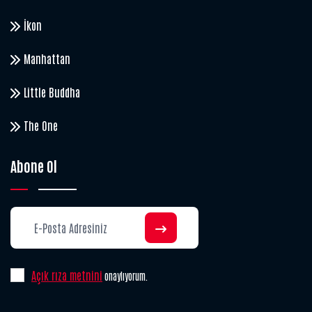
İkon
Manhattan
Little Buddha
The One
Abone Ol
Açık rıza metnini
onaylıyorum.