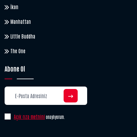
İkon
Manhattan
Little Buddha
The One
Abone Ol
Açık rıza metnini
onaylıyorum.