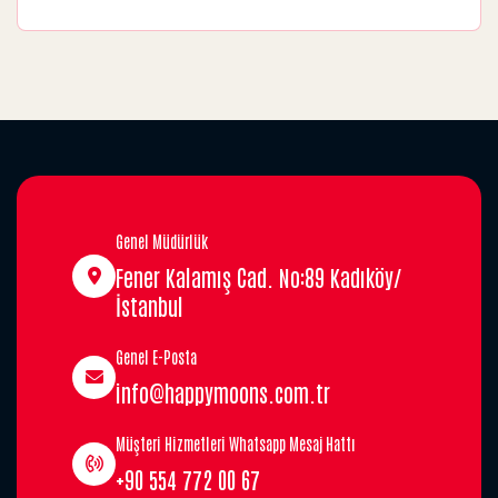
Genel Müdürlük
Fener Kalamış Cad. No:89 Kadıköy/
İstanbul
Genel E-Posta
info@happymoons.com.tr
Müşteri Hizmetleri Whatsapp Mesaj Hattı
+90 554 772 00 67