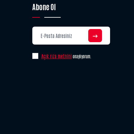
Abone Ol
Açık rıza metnini
onaylıyorum.