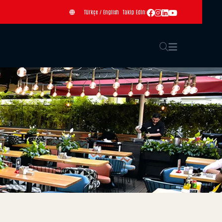
Türkçe
/
English
Takip Edin: