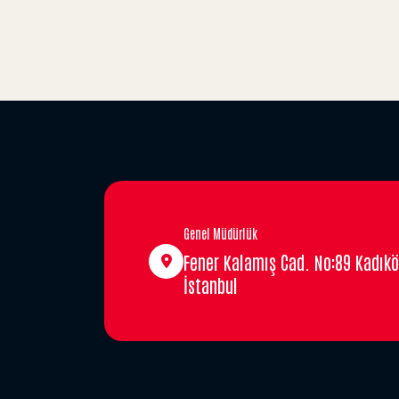
Genel Müdürlük
Fener Kalamış Cad. No:89 Kadıkö
İstanbul