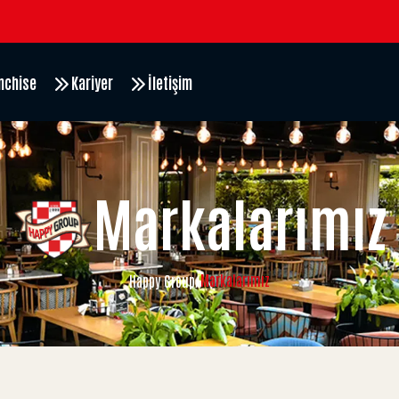
nchise
Kariyer
İletişim
Markalarımız
Markalarımız
Happy Group
/