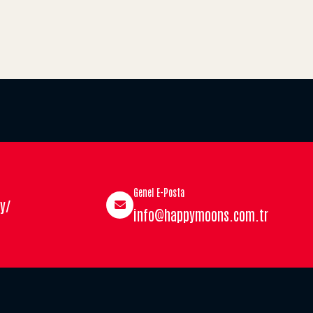
Genel E-Posta
y/
info@happymoons.com.tr