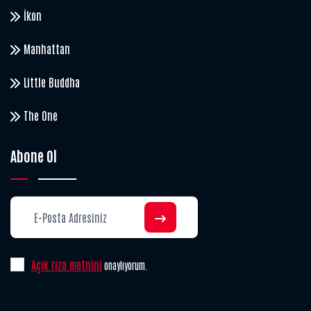
İkon
Manhattan
Little Buddha
The One
Abone Ol
Açık rıza metnini
onaylıyorum.