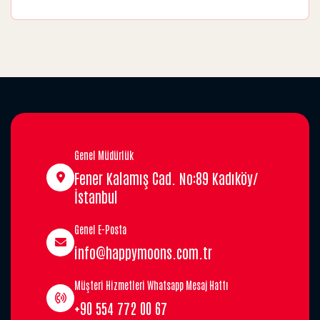
Genel Müdürlük
Fener Kalamış Cad. No:89 Kadıköy/
İstanbul
Genel E-Posta
info@happymoons.com.tr
Müşteri Hizmetleri Whatsapp Mesaj Hattı
+90 554 772 00 67