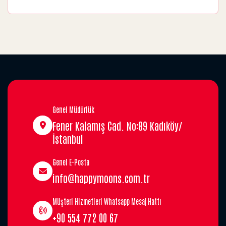
Genel Müdürlük
Fener Kalamış Cad. No:89 Kadıköy/
İstanbul
Genel E-Posta
info@happymoons.com.tr
Müşteri Hizmetleri Whatsapp Mesaj Hattı
+90 554 772 00 67