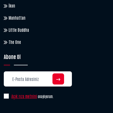
İkon
Manhattan
Little Buddha
The One
Abone Ol
Açık rıza metnini
onaylıyorum.