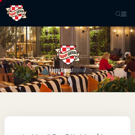
Happy Group
/
Arama
/