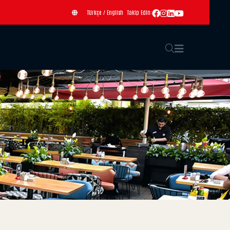
Türkçe
/
English
Takip Edin: