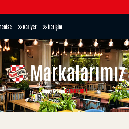
nchise
Kariyer
İletişim
Markalarımız
Markalarımız
Happy Group
/