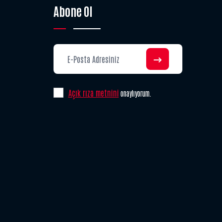
Abone Ol
Açık rıza metnini
onaylıyorum.