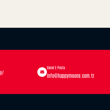
Genel E-Posta
y/
info@happymoons.com.tr