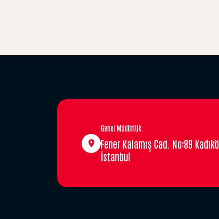
Genel Müdürlük
Fener Kalamış Cad. No:89 Kadıkö
İstanbul