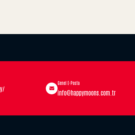
Genel E-Posta
y/
info@happymoons.com.tr