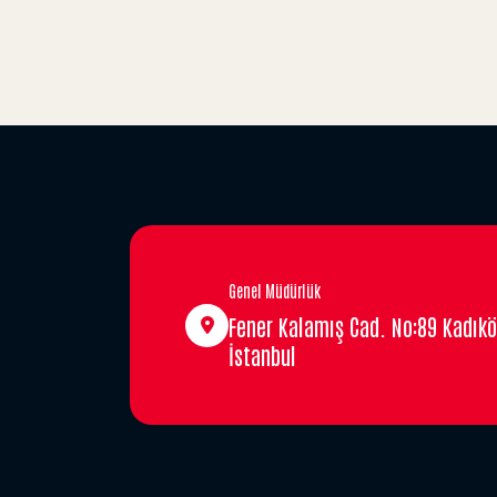
Genel Müdürlük
Fener Kalamış Cad. No:89 Kadıkö
İstanbul